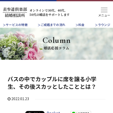
表参道倶楽部
オンラインで30代、40代、
50代の婚活をサポートします
結婚相談所
サービスの特徴
ご成婚までの流れ
料金
ラウンジ
Column
婚活応援コラム
バスの中でカップルに席を譲る小学
生、その後スカッとしたこととは？
2022.01.23