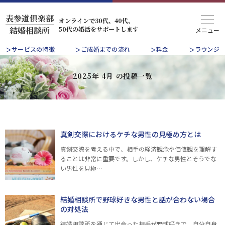
表参道倶楽部
オンラインで30代、40代、
50代の婚活をサポートします
結婚相談所
サービスの特徴
ご成婚までの流れ
料金
ラウンジ
2025年 4月 の投稿一覧
真剣交際におけるケチな男性の見極め方とは
真剣交際を考える中で、相手の経済観念や価値観を理解す
ることは非常に重要です。しかし、ケチな男性とそうでな
い男性を見極…
結婚相談所で野球好きな男性と話が合わない場合
の対処法
結婚相談所を通じて出会った相手が野球好きで、自分自身