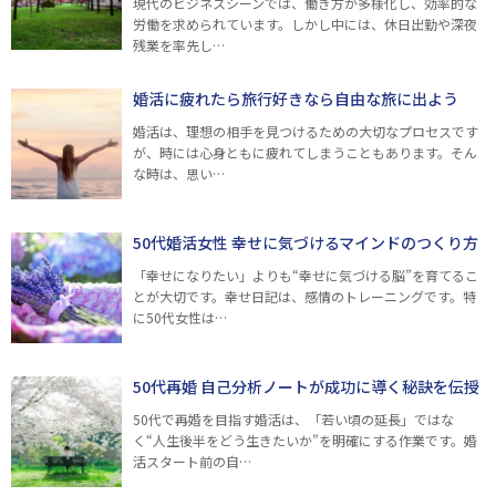
現代のビジネスシーンでは、働き方が多様化し、効率的な
労働を求められています。しかし中には、休日出勤や深夜
残業を率先し…
婚活に疲れたら旅行好きなら自由な旅に出よう
婚活は、理想の相手を見つけるための大切なプロセスです
が、時には心身ともに疲れてしまうこともあります。そん
な時は、思い…
50代婚活女性 幸せに気づけるマインドのつくり方
「幸せになりたい」よりも“幸せに気づける脳”を育てるこ
とが大切です。幸せ日記は、感情のトレーニングです。特
に50代女性は…
50代再婚 自己分析ノートが成功に導く秘訣を伝授
50代で再婚を目指す婚活は、「若い頃の延長」ではな
く“人生後半をどう生きたいか”を明確にする作業です。婚
活スタート前の自…