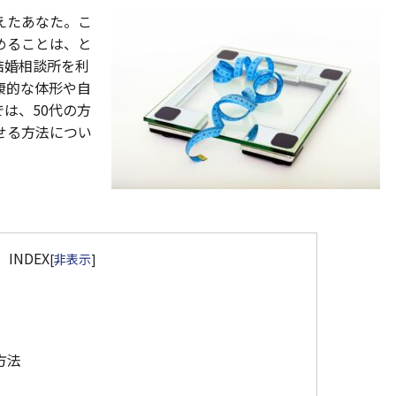
えたあなた。こ
めることは、と
結婚相談所を利
康的な体形や自
は、50代の方
せる方法につい
INDEX
[
非表示
]
方法