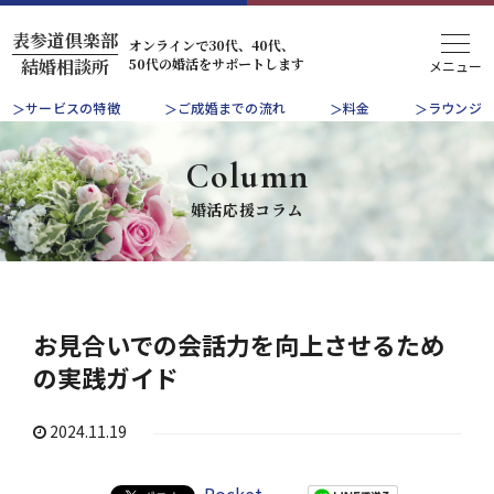
表参道倶楽部
オンラインで30代、40代、
50代の婚活をサポートします
結婚相談所
サービスの特徴
ご成婚までの流れ
料金
ラウンジ
Column
婚活応援コラム
お見合いでの会話力を向上させるため
の実践ガイド
2024.11.19