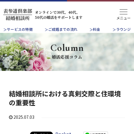
表参道倶楽部
オンラインで30代、40代、
50代の婚活をサポートします
結婚相談所
サービスの特徴
ご成婚までの流れ
料金
ラウンジ
Column
婚活応援コラム
結婚相談所における真剣交際と住環境
の重要性
2025.07.03