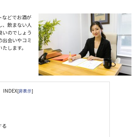
トなどでお酒が
し、飲まない人
良いのでしょう
の出会いやコミ
いたします。
INDEX
[
非表示
]
する