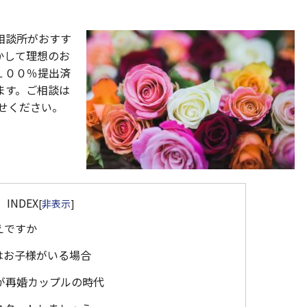
相談所がおすす
かして理想のお
１００％提出済
ます。ご相談は
せください。
INDEX
[
非表示
]
えですか
はお子様がいる場合
が再婚カップルの時代