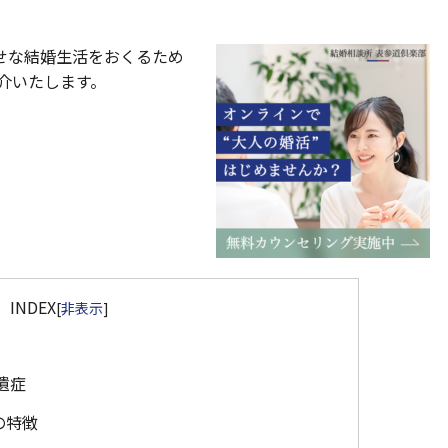
せな結婚生活をおくるため
介いたします。
INDEX
[
非表示
]
遺症
の特徴