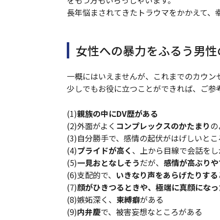
をもつ方もいらっしゃいます。
長年悩まされてきたトラウマをかかえて、
女性への暴力をふるう男性
一概にはいえませんが、これまでのカウン
少しでもお役に立つことができれば、ご参
(1)
親族の中にDV歴がある
(2)外面がよく
コンプレックスのかたまり
の
(3)自分勝手で、感情の起伏がはげしいと
(4)
プライドが高く
、上から目線で会話をし
(5)
一見おとなしそう
だが、
感情が高ぶりや
(6)支配的で、
いきなり声をあらげたりする
(7)
顔がひきつるときや、極端に真顔になっ
(8)嫉妬深く、
束縛癖
がある
(9)
内弁慶
で、被害妄想なところがある