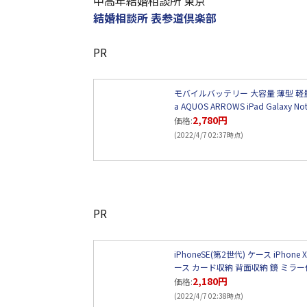
中高年結婚相談所 東京
結婚相談所 表参道倶楽部
PR
モバイルバッテリー 大容量 薄型 軽量 防災
a AQUOS ARROWS iPad Gal
2,780円
価格:
(2022/4/7 02:37時点)
PR
iPhoneSE(第2世代) ケース iPhone 
ース カード収納 背面収納 鏡 ミラー付
2,180円
価格:
(2022/4/7 02:38時点)