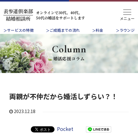
表参道倶楽部
オンラインで30代、40代、
50代の婚活をサポートします
結婚相談所
サービスの特徴
ご成婚までの流れ
料金
ラウンジ
Column
婚活応援コラム
両親が不仲だから婚活しずらい？！
2023.12.18
Pocket