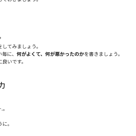
？
をしてみましょう。
い毎に、
何がよくて、何が悪かったのか
を書きましょう。
に良いです。
力
.。
うに。