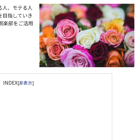
る人、モテる人
を目指していき
倶楽部をご活用
INDEX
[
非表示
]