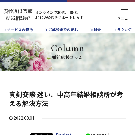
表参道倶楽部
オンラインで30代、40代、
50代の婚活をサポートします
結婚相談所
サービスの特徴
ご成婚までの流れ
料金
ラウンジ
Column
婚活応援コラム
真剣交際 迷い、中高年結婚相談所が考
える解決方法
2022.08.01