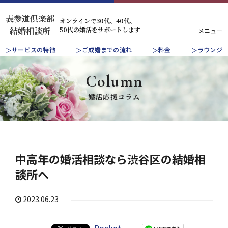
表参道倶楽部
オンラインで30代、40代、
50代の婚活をサポートします
結婚相談所
サービスの特徴
ご成婚までの流れ
料金
ラウンジ
Column
婚活応援コラム
中高年の婚活相談なら渋谷区の結婚相
談所へ
2023.06.23