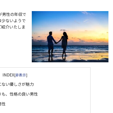
が男性の年収で
は少ないようで
ご紹介いたしま
INDEX
[
非表示
]
にない優しさが魅力
りも、性格の良い男性
男性