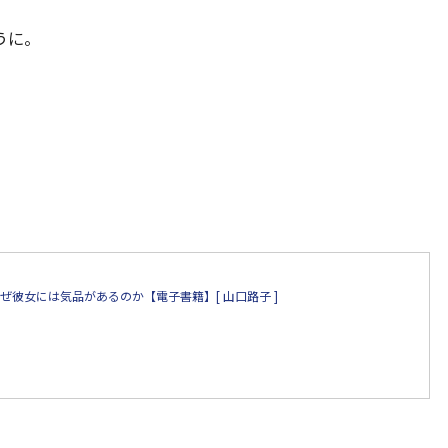
うに。
ぜ彼女には気品があるのか【電子書籍】[ 山口路子 ]